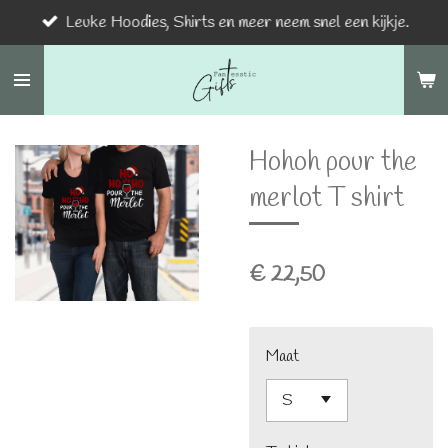
Leuke Hoodies, Shirts en meer neem snel een kijkje.
Ga
direct
naar
de
hoofdinhoud
Hohoh pour the
merlot T shirt
€ 22,50
Maat