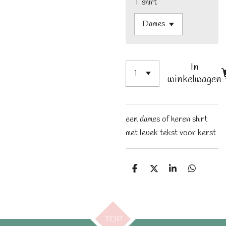
T shirt
In
winkelwagen
een dames of heren shirt
met leuek tekst voor kerst
D
D
S
D
e
e
h
e
l
e
a
l
e
l
r
e
n
e
n
TOP