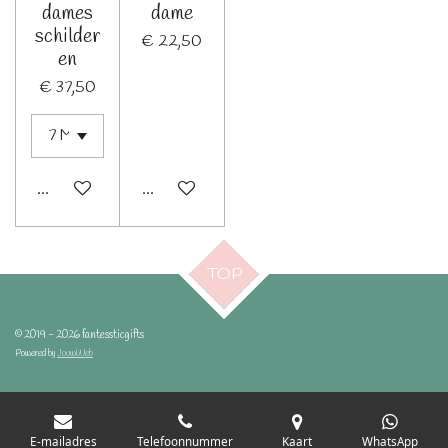
dames
dame
schilder
€ 22,50
en
€ 37,50
Bekijk details
Bekijk details
TOP
© 2019 - 2026 fantessticgifts
Powered by
JouwWeb
E-mailadres
Telefoonnummer
Kaart
WhatsApp