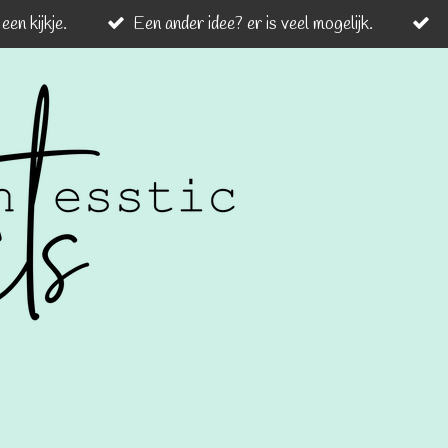
en kijkje.
Een ander idee? er is veel mogelijk.