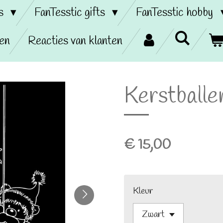
ss
FanTesstic gifts
FanTesstic hobby
en
Reacties van klanten
Kerstballe
€ 15,00
Kleur