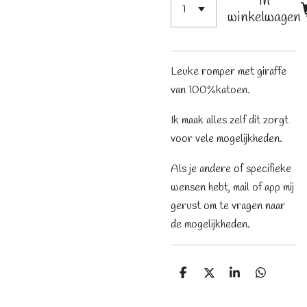
In
winkelwagen
Leuke romper met giraffe
van 100%katoen.
Ik maak alles zelf dit zorgt
voor vele mogelijkheden.
Als je andere of specifieke
wensen hebt, mail of app mij
gerust om te vragen naar
de mogelijkheden.
D
D
S
D
e
e
h
e
l
e
a
l